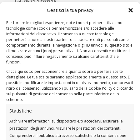
Tel:
0571 1730216
Gestisci la tua privacy
Mail:
info@diagnosticaeuromedica.it
Per fornire le migliori esperienze, noi e i nostri partner utilizziamo
392 0489788
tecnologie come i cookie per memorizzare e/o accedere alle
informazioni del dispositivo. Il consenso a queste tecnologie
permetterà a noi e ai nostri partner di elaborare dati personali come il
comportamento durante la navigazione o gli ID univoci su questo sito e
di mostrare annunci (non) personalizzati. Non acconsentire o ritirare il
consenso può influire negativamente su alcune caratteristiche e
Prenota
funzioni.
Clicca qui sotto per acconsentire a quanto sopra o per fare scelte
dettagliate. Le tue scelte saranno applicate solamente a questo sito. È
possibile modificare le impostazioni in qualsiasi momento, compreso il
Orari
ritiro del consenso, utilizzando i pulsanti della Cookie Policy o cliccando
sul pulsante di gestione del consenso nella parte inferiore dello
schermo.
Segreteria
Statistiche
Dal Lunedì al Venerdì 9:00 – 12:30 / 16:00 –
18:30
Archiviare informazioni su dispositivo e/o accedervi, Misurare le
Sabato 9:00 – 11:00
prestazioni degli annunci, Misurare le prestazioni dei contenuti,
Comprendere il pubblico attraverso statistiche o la combinazione