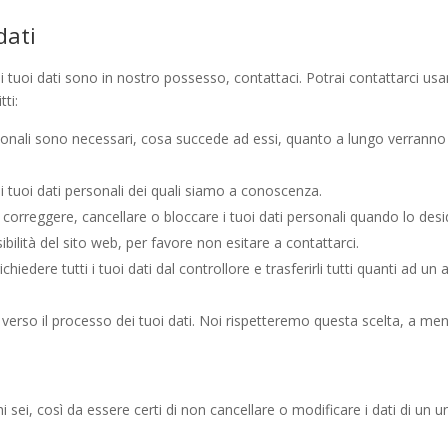
dati
tuoi dati sono in nostro possesso, contattaci. Potrai contattarci usa
tti:
personali sono necessari, cosa succede ad essi, quanto a lungo verranno
 ai tuoi dati personali dei quali siamo a conoscenza.
are, correggere, cancellare o bloccare i tuoi dati personali quando lo desi
bilità del sito web, per favore non esitare a contattarci.
i richiedere tutti i tuoi dati dal controllore e trasferirli tutti quanti ad un 
one verso il processo dei tuoi dati. Noi rispetteremo questa scelta, a m
.
 sei, così da essere certi di non cancellare o modificare i dati di un u