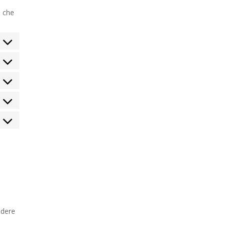
i che
edere