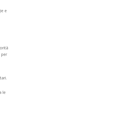
ie e
orità
o per
ari.
 le