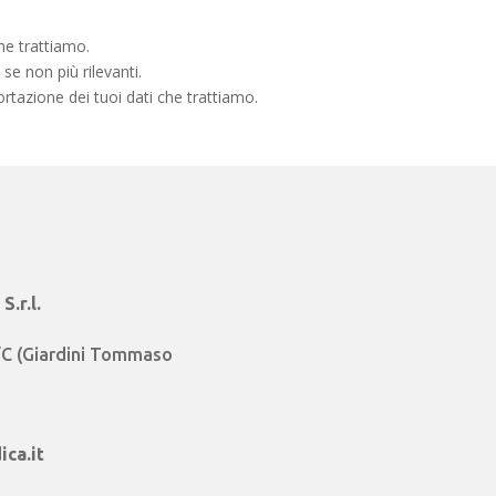
che trattiamo.
 se non più rilevanti.
ortazione dei tuoi dati che trattiamo.
.r.l.
3/C (Giardini Tommaso
ca.it