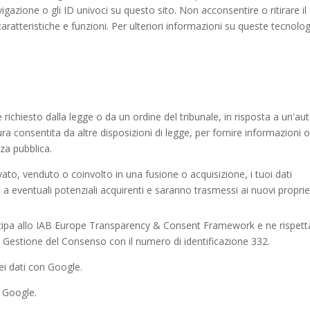
azione o gli ID univoci su questo sito. Non acconsentire o ritirare il
atteristiche e funzioni. Per ulteriori informazioni su queste tecnolog
ichiesto dalla legge o da un ordine del tribunale, in risposta a un'aut
ura consentita da altre disposizioni di legge, per fornire informazioni 
zza pubblica.
vato, venduto o coinvolto in una fusione o acquisizione, i tuoi dati
 a eventuali potenziali acquirenti e saranno trasmessi ai nuovi propriet
 allo IAB Europe Transparency & Consent Framework e ne rispetta
 di Gestione del Consenso con il numero di identificazione 332.
i dati con Google.
i Google.