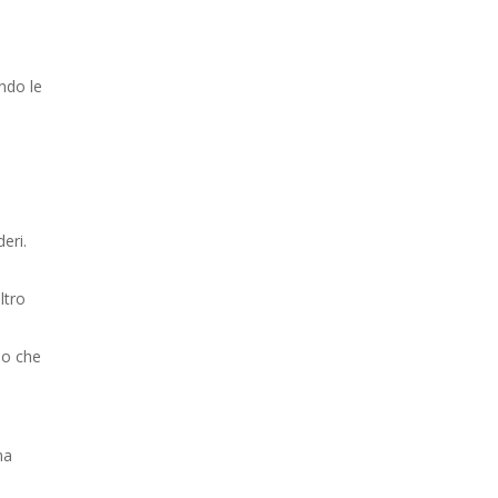
ndo le
deri.
altro
eno che
na