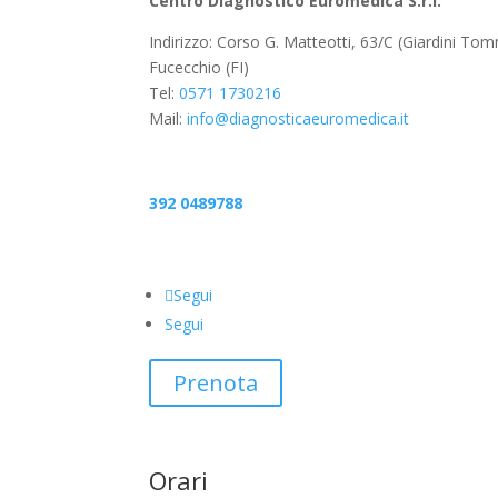
Centro Diagnostico Euromedica S.r.l.
Indirizzo: Corso G. Matteotti, 63/C (Giardini To
Fucecchio (FI)
Tel:
0571 1730216
Mail:
info@diagnosticaeuromedica.it
392 0489788
Segui
Segui
Prenota
Orari