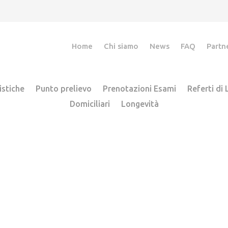
Home
Chi siamo
News
FAQ
Partn
istiche
Punto prelievo
Prenotazioni Esami
Referti di
Domiciliari
Longevità