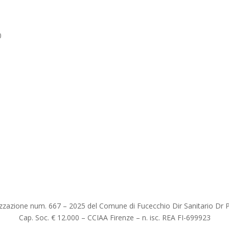
0
izzazione num. 667 – 2025 del Comune di Fucecchio Dir Sanitario Dr 
Cap. Soc. € 12.000
– CCIAA Firenze – n. isc. REA
FI-699923