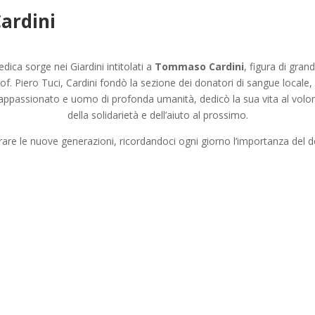
ardini
ica sorge nei Giardini intitolati a
Tommaso Cardini
, figura di gran
of. Piero Tuci, Cardini fondò la sezione dei donatori di sangue locale
 appassionato e uomo di profonda umanità, dedicò la sua vita al vol
della solidarietà e dell’aiuto al prossimo.
rare le nuove generazioni, ricordandoci ogni giorno l’importanza del don